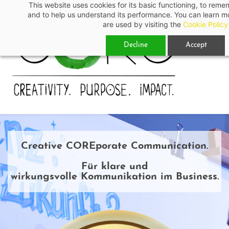
This website uses cookies for its basic functioning, to rem
Skip
and to help us understand its performance. You can learn 
to
are used by visiting the
Cookie Policy
main
Decline
Accept
content
Creative COREporate Communication.
Für klare und
wirkungsvolle
K
ommunikation im Business.